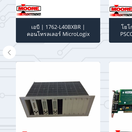
เอบี | 1756-M03SE | โมดูลเซอร์
วู้ดเว
โว SERCOS 3 แกน