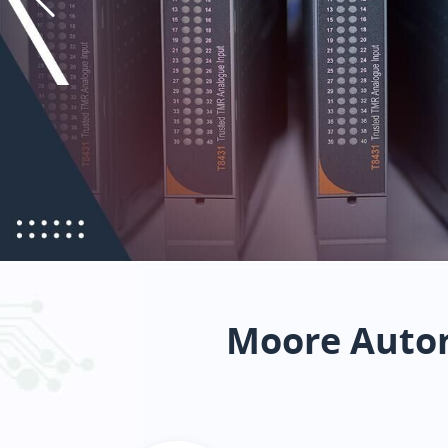
Moore Automa