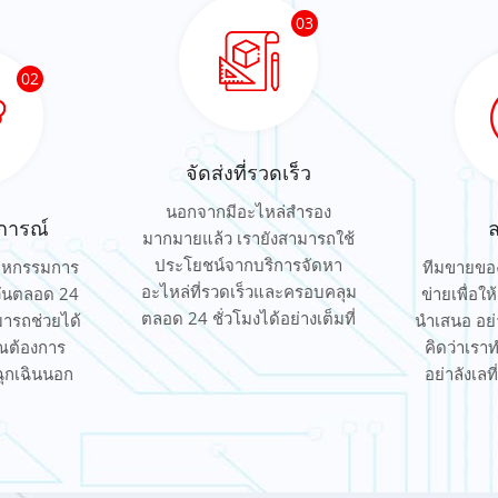
03
02
จัดส่งที่รวดเร็ว
นอกจากมีอะไหล่สำรอง
การณ์
มากมายแล้ว เรายังสามารถใช้
ประโยชน์จากบริการจัดหา
สาหกรรมการ
ทีมขายขอ
อะไหล่ที่รวดเร็วและครอบคลุม
วันตลอด 24
ข่ายเพื่อให
ตลอด 24 ชั่วโมงได้อย่างเต็มที่
มารถช่วยได้
นำเสนอ อย
ณต้องการ
คิดว่าเราท
ฉุกเฉินนอก
อย่าลังเลท
าร