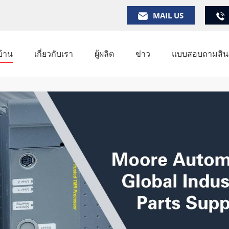
MAIL US
บ้าน
เกี่ยวกับเรา
ผู้ผลิต
ข่าว
แบบสอบถามสินค