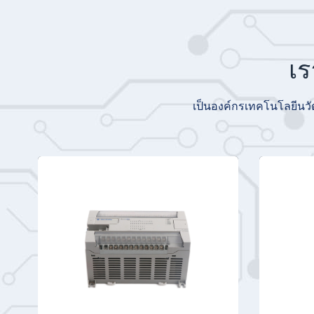
เร
เป็นองค์กรเทคโนโลยีนวัตก