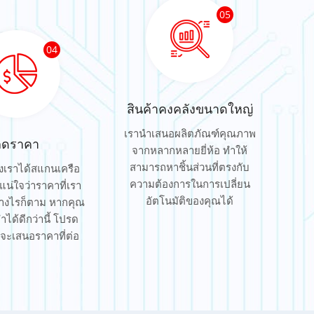
05
04
สินค้าคงคลังขนาดใหญ่
เรานำเสนอผลิตภัณฑ์คุณภาพ
ลดราคา
จากหลากหลายยี่ห้อ ทำให้
สามารถหาชิ้นส่วนที่ตรงกับ
งเราได้สแกนเครือ
ความต้องการในการเปลี่ยน
้แน่ใจว่าราคาที่เรา
อัตโนมัติของคุณได้
่างไรก็ตาม หากคุณ
ำได้ดีกว่านี้ โปรด
ี่จะเสนอราคาที่ต่อ
รองได้