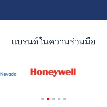
แบรนด์ในความร่วมมือ