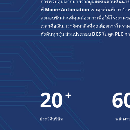
การควบคุมมากมายจากผู้ผลิตชิ้นส่วนชั้นนำขอ
ที่ Moore Automation เรามุ่งเน้นที่การจ
ส่งมอบชิ้นส่วนที่คุณต้องการเพื่อให้โรงงาน
เวลาคือเงิน. เราจัดหาสิ่งที่คุณต้องการใ
กังหันทุกรุ่น ส่วนประกอบ DCS โมดูล PLC
2
0
6
+
ประวัติบริษัท
พนักงา