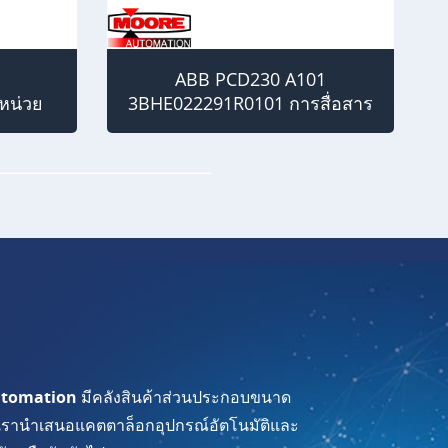
| ชั้น
เอบีบี | PU515 3BSE013063R1 |
ตัวเร่งความเร็วตามเวลาจริงของ
บอร์ดพีซี
 Automation มีคลังสินค้าส่วนประกอบขนาด
ป เรานำเสนอแคตตาล็อกอุปกรณ์อัตโนมัติและ