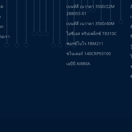
ลิต
เบนท์ลี่ เนวาดา 3500/22M
288055-01
ว
เบนท์ลี่ เนวาดา 3500/40M
อก
ฮ
ไอซีเอส ทริปเพล็กซ์ T8310C
ต่อเรา
จ
ฟอกซ์โบโร FBM211
ว
ชไนเดอร์ 140CRP93100
เอบีบี AI880A
ซ