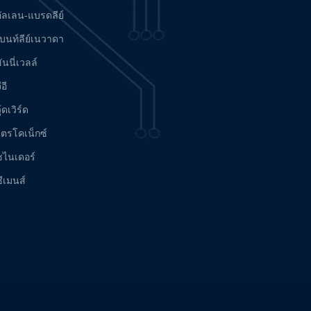
อัลเลน-แบรดลีย์
เบนท์ลีย์เนวาดา
ันนี่เวลล์
ีอี
ู้ดเวิร์ด
ไตรโคเน็กซ์
ชไนเดอร์
ีเมนส์