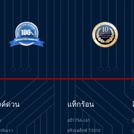
งค์ด่วน
แท็กร้อน
น
อบี1756-L61
ผ
ยวกับเรา
ทริปเพล็กซ์ T3310
เ