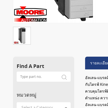
รายละเอีย
Find A Part
อัลเลน-แบรดล
กับไดรฟ์ Kine
ควบคุมไดรฟ์ด
หมวดหมู่
ตำแหน่ง ควา
อัลเลน-แบรดล