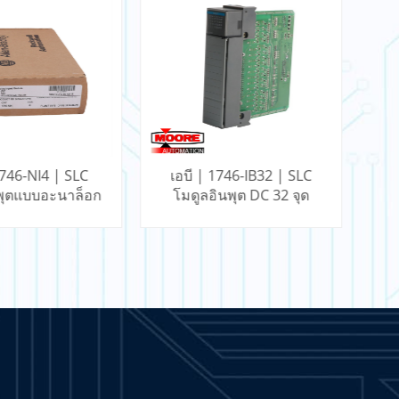
1746-IB32 | SLC
เอบี | 1756-BA1 |
นพุต DC 32 จุด
แบตเตอรี่ ControlLogix
FlexLogix
ค
นรู้เพิ่มเติม
เรียนรู้เพิ่มเติม