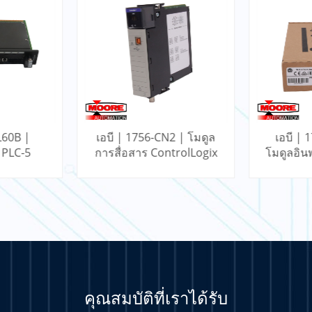
2 | โมดูล
เอบี | 1746-NI4 | SLC
เอบี | 
trolLogix
โมดูลอินพุตแบบอะนาล็อก
โมดูลอิ
4 จุด
คุณสมบัติที่เราได้รับ
มเติม
เรียนรู้เพิ่มเติม
เรีย