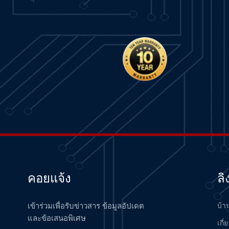
1503VC-BMC5-MC1
IntelliVAC Control Module
- PLC
อ่านเพิ่มเติม
VIBRO METER TQ402 111-
402-000-013 S3960 A1-B1-
C042-D000-E010-F0-G000-
อ่านเพิ่มเติม
H10 Proximity
Measurement System
21000-28-05-15-027-01-02
Proximity Probe Housing
Assembly / Bently Nevada
อ่านเพิ่มเติม
ACS355-03E-05A6-4 ABB
Drive
คอยแจ้ง
ลิ
อ่านเพิ่มเติม
เข้าร่วมเพื่อรับข่าวสาร ข้อมูลอัปเดต
บ้า
VIBRO METER TQ403 111-
และข้อเสนอพิเศษ
403-000-012 Proximity
เกี่