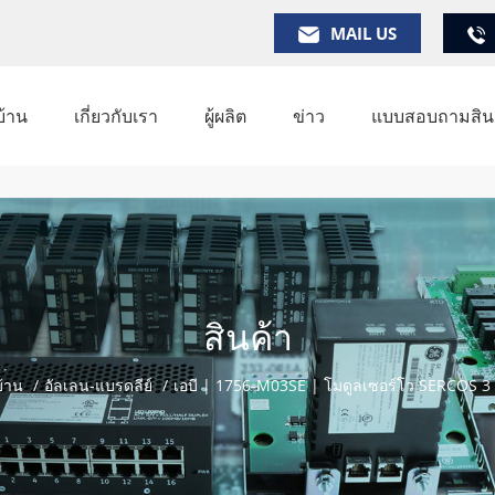
MAIL US
บ้าน
เกี่ยวกับเรา
ผู้ผลิต
ข่าว
แบบสอบถามสินค
สินค้า
้าน
/
อัลเลน-แบรดลีย์
/
เอบี | 1756-M03SE | โมดูลเซอร์โว SERCOS 3