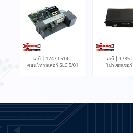
6ES7953-8LF11-0AA0
Siemens Memory Card
อ่านเพิ่มเติม
T8842 Interface Module -
ICS Triplex
อ่านเพิ่มเติม
เอบี | 1785-L60B |
เอบี | 1756-CN
/01
โปรเซสเซอร์ PLC-5
การสื่อสาร Con
VIBRO METER IQS450
S3960 204-450-000-002-
A1-B21-H5-I0 Signal
อ่านเพิ่มเติม
Conditioner
31000-00-00-15-050-02-02
Proximity Probe Housing
Assembly / Bently Nevada
อ่านเพิ่มเติม
เรียนรู้เพิ่มเติม
เรียนรู้เพิ่