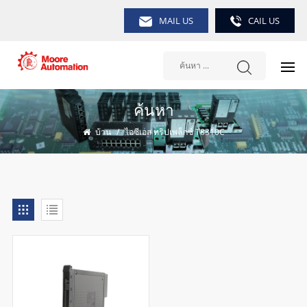
MAIL US
CAIL US
ค้นหา
บ้าน
/
ไอซีเอส ทริปเพล็กซ์ T8310C