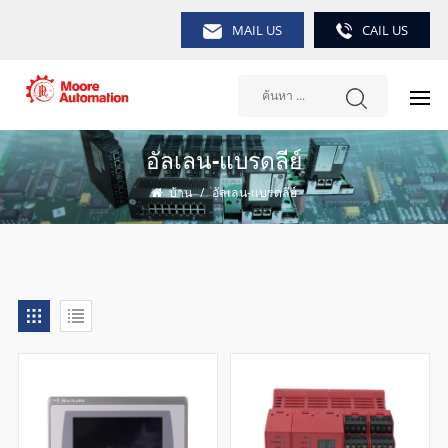
MAIL US
CAIL US
อัลเลน-แบรดลีย์
บ้าน
/
อัลเลน-แบรดลีย์