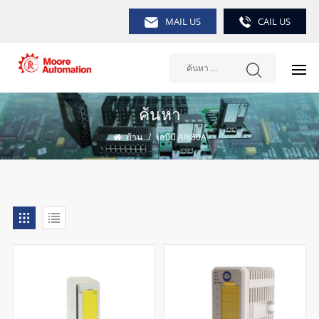
MAIL US
CAIL US
ค้นหา
บ้าน
/
เอบีบี AI880A