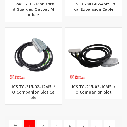
T7481 - ICS Monitore
ICS TC-301-02-4M5 Lo
d Guarded Output M
cal Expansion Cable
odule
ICS TC-215-02-12M5 I/
ICS TC-215-02-10M5 I/
O Companion Slot Ca
O Companion Slot
ble
1
2
3
4
5
6
7