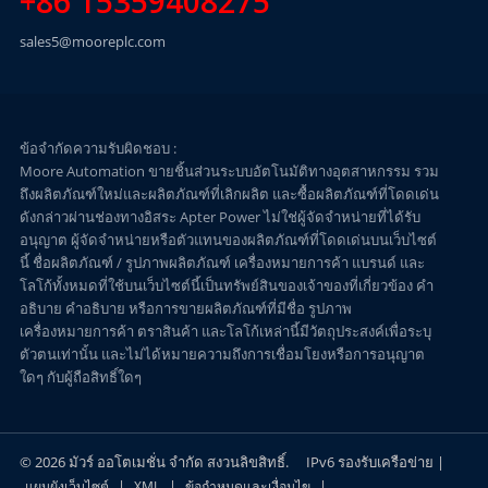
+86 15359408275
sales5@mooreplc.com
ข้อจำกัดความรับผิดชอบ :
Moore Automation ขายชิ้นส่วนระบบอัตโนมัติทางอุตสาหกรรม รวม
ถึงผลิตภัณฑ์ใหม่และผลิตภัณฑ์ที่เลิกผลิต และซื้อผลิตภัณฑ์ที่โดดเด่น
ดังกล่าวผ่านช่องทางอิสระ Apter Power ไม่ใช่ผู้จัดจำหน่ายที่ได้รับ
อนุญาต ผู้จัดจำหน่ายหรือตัวแทนของผลิตภัณฑ์ที่โดดเด่นบนเว็บไซต์
นี้ ชื่อผลิตภัณฑ์ / รูปภาพผลิตภัณฑ์ เครื่องหมายการค้า แบรนด์ และ
โลโก้ทั้งหมดที่ใช้บนเว็บไซต์นี้เป็นทรัพย์สินของเจ้าของที่เกี่ยวข้อง คำ
อธิบาย คำอธิบาย หรือการขายผลิตภัณฑ์ที่มีชื่อ รูปภาพ
เครื่องหมายการค้า ตราสินค้า และโลโก้เหล่านี้มีวัตถุประสงค์เพื่อระบุ
ตัวตนเท่านั้น และไม่ได้หมายความถึงการเชื่อมโยงหรือการอนุญาต
ใดๆ กับผู้ถือสิทธิ์ใดๆ
© 2026 มัวร์ ออโตเมชั่น จำกัด สงวนลิขสิทธิ์.
IPv6 รองรับเครือข่าย |
|
|
|
แผนผังเว็บไซต์
XML
ข้อกำหนดและเงื่อนไข