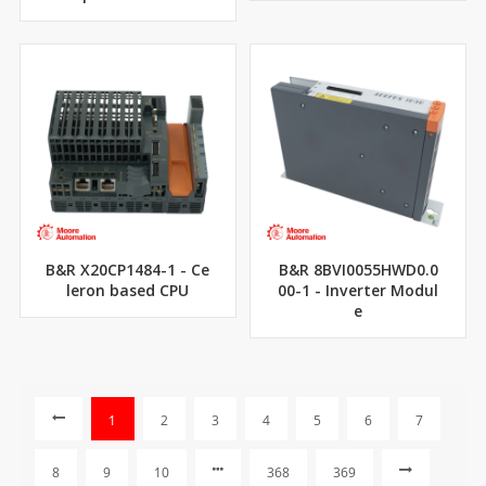
B&R X20CP1484-1 - Ce
B&R 8BVI0055HWD0.0
leron based CPU
00-1 - Inverter Modul
e
1
2
3
4
5
6
7
8
9
10
368
369