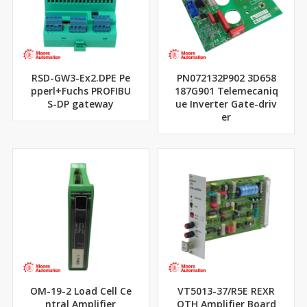
RSD-GW3-Ex2.DPE Pe
PN072132P902 3D658
pperl+Fuchs PROFIBU
187G901 Telemecaniq
S-DP gateway
ue Inverter Gate-driv
er
OM-19-2 Load Cell Ce
VT5013-37/R5E REXR
ntral Amplifier
OTH Amplifier Board