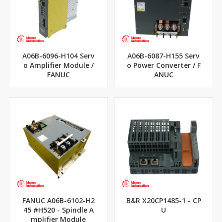
A06B-6096-H104 Serv
A06B-6087-H155 Serv
o Amplifier Module /
o Power Converter / F
FANUC
ANUC
FANUC A06B-6102-H2
B&R X20CP1485-1 - CP
45 #H520 - Spindle A
U
mplifier Module