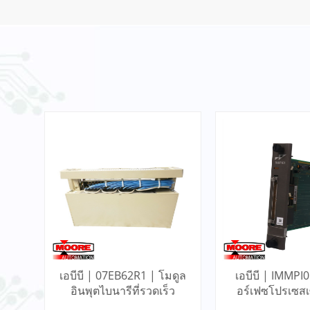
6ES7953-8LF11-0AA0
Siemens Memory Card
อ่านเพิ่มเติม
T8842 Interface Module -
ICS Triplex
อ่านเพิ่มเติม
VIBRO METER IQS450
S3960 204-450-000-002-
A1-B21-H5-I0 Signal
อ่านเพิ่มเติม
Conditioner
31000-00-00-15-050-02-02
Proximity Probe Housing
Assembly / Bently Nevada
อ่านเพิ่มเติม
ดูล
เอบีบี | 07EB62R1 | โมดูล
เอบีบี | IMMPI0
ก
อินพุตไบนารีที่รวดเร็ว
อร์เฟซโปรเซสเซ
ฟังก์ชั่