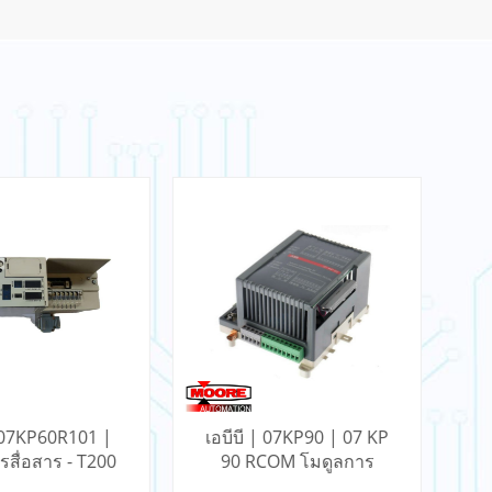
| 07KP60R101 |
เอบีบี | 07KP90 | 07 KP
เ
รสื่อสาร - T200
90 RCOM โมดูลการ
ว
สื่อสาร