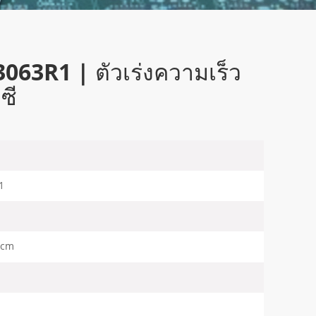
063R1 | ตัวเร่งความเร็ว
ซี
1
3cm