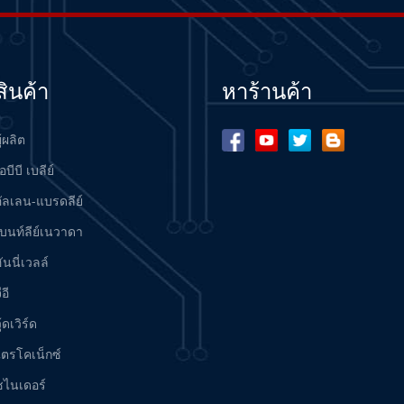
สินค้า
หาร้านค้า
ู้ผลิต
อบีบี เบลีย์
อัลเลน-แบรดลีย์
เบนท์ลีย์เนวาดา
ันนี่เวลล์
ีอี
ู้ดเวิร์ด
ไตรโคเน็กซ์
ชไนเดอร์