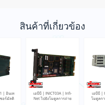
สินค้าที่เกี่ยวข้อง
1 | อินเท
เอบีบี | INICT03A | Infi-
เอบีบี 
อร์มัลติ
Net ไปยังโมดูลการถ่าย
โมดูลกา
น
โอนคอมพิวเตอร์