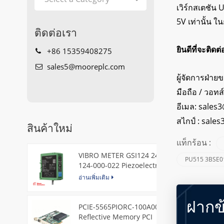
เวิร์กสเตชัน
5V เท่านั้น ใ
ติดต่อเรา
ยินดีที่จะติดต
+86 15359408275
sales5@mooreplc.com
ผู้จัดการฝ่าย
มือถือ / วอทส
อีเมล:
sales3
สไกป์ :
sales
สินค้าใหม่
แท็กร้อน :
VIBRO METER GSI124 244-
PU515 3BSE0
124-000-022 Piezoelectric
Pressure Transducer
อ่านเพิ่มเติม
ฝากข
PCIE-5565PIORC-100A00
Reflective Memory PCI