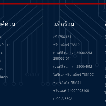
งค์ด่วน
แท็กร้อน
น
อบี1756-L61
ผ
ยวกับเรา
ทริปเพล็กซ์ T3310
เ
ลิต
เบนท์ลี่ เนวาดา 3500/22M
288055-01
ว
เบนท์ลี่ เนวาดา 3500/40M
อก
ฮ
ไอซีเอส ทริปเพล็กซ์ T8310C
ต่อเรา
จ
ฟอกซ์โบโร FBM211
ว
ชไนเดอร์ 140CRP93100
เอบีบี AI880A