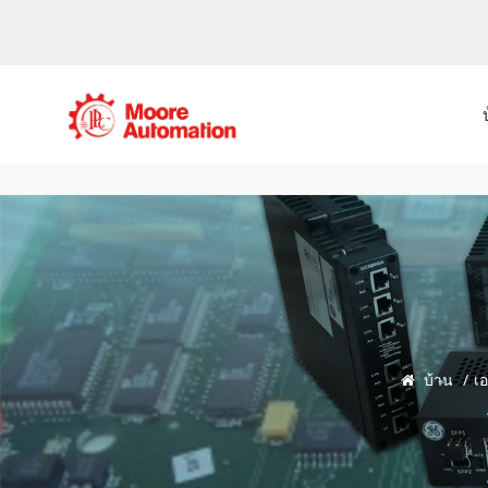
บ้าน
/
เอ