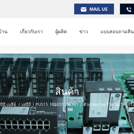
MAIL US
บ้าน
เกี่ยวกับเรา
ผู้ผลิต
ข่าว
แบบสอบถามสินค
สินค้า
บีบี เบลีย์
/
เอบีบี | PU515 3BSE013063R1 | ตัวเร่งความเร็วตามเวลาจริง