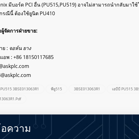
 Unix มีบอร์ด PCI อื่น (PU515,PU519) อาจไม่สามารถนำกลับมาใช้ให
นกรณีนี้ ต้องใช้ยูนิต PU410
่อผู้จัดการฝ่ายขาย:
ขาย :
จอห์น ยาง
์แอพ :
+86 18150117685
@askplc.com
3@askplc.com
PU515 3BSE013063R1
พียู515
3BSE013063R1
เอบีบี PU515 
13063R1.pdf
้อความ