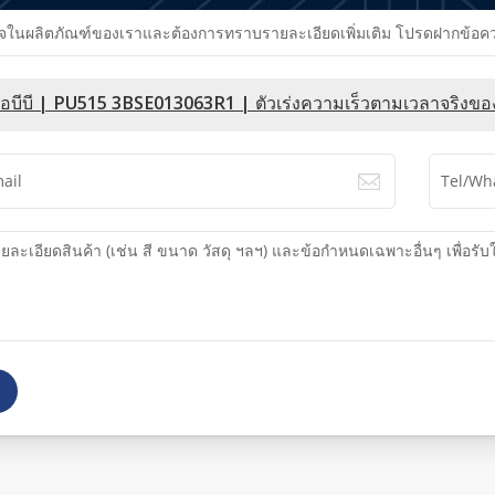
นผลิตภัณฑ์ของเราและต้องการทราบรายละเอียดเพิ่มเติม โปรดฝากข้อความไว
เอบีบี | PU515 3BSE013063R1 | ตัวเร่งความเร็วตามเวลาจริงของ