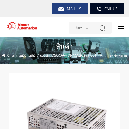
MAIL US
CAIL US
สินค้า
บ้าน
/
เอบีบี เบลีย์
/
เอบีบี | DSQC661 3HAC026253-001 | พาวเวอร์ซัพพลาย