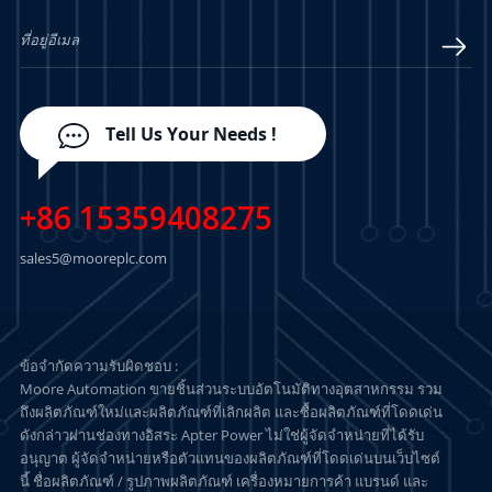
ติม
เรียนรู้เพิ่มเติม
เรียนรู้เพิ่มเติม
Tell Us Your Needs !
+86 15359408275
sales5@mooreplc.com
ข้อจำกัดความรับผิดชอบ :
Moore Automation ขายชิ้นส่วนระบบอัตโนมัติทางอุตสาหกรรม รวม
ถึงผลิตภัณฑ์ใหม่และผลิตภัณฑ์ที่เลิกผลิต และซื้อผลิตภัณฑ์ที่โดดเด่น
ดังกล่าวผ่านช่องทางอิสระ Apter Power ไม่ใช่ผู้จัดจำหน่ายที่ได้รับ
อนุญาต ผู้จัดจำหน่ายหรือตัวแทนของผลิตภัณฑ์ที่โดดเด่นบนเว็บไซต์
นี้ ชื่อผลิตภัณฑ์ / รูปภาพผลิตภัณฑ์ เครื่องหมายการค้า แบรนด์ และ