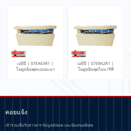
3R1 |
เอบีบี | 07EB62R1 |
เอบีบี | IMMPI01 | อิ
บอะนา
โมดูลอินพุตไบนารีที่
เทอร์เฟซโปรเซสเซอร์
รวดเร็ว
มัลติฟังก์ชั่น
คอยแจ้ง
เข้าร่วมเพื่อรับข่าวสาร ข้อมูลอัปเดต และข้อเสนอพิเศษ