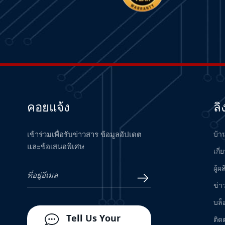
Measurement System
อ่านเพิ่มเติม
24701-28-05-00-038-04-02
Proximity Probe Housing
Assembly / Bently Nevada
อ่านเพิ่มเติม
H7506 Hima Bus Terminal
อ่านเพิ่มเติม
คอยแจ้ง
ลิ
เข้าร่วมเพื่อรับข่าวสาร ข้อมูลอัปเดต
บ้า
VIBRO METER TQ402 111-
และข้อเสนอพิเศษ
402-000-012 A1-B1-D000-
เกี่
E010-F0-G000-H05
อ่านเพิ่มเติม
ผู้ผ
Proximity Measurement
System
ข่า
330101-30-60-10-02-05
Proximity Probe - Bently
บล็
Nevada
อ่านเพิ่มเติม
Tell Us Your
ติด