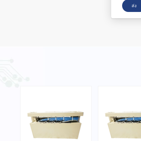
ส่ง
6ES7953-8LF11-0AA0
Siemens Memory Card
อ่านเพิ่มเติม
T8842 Interface Module -
ICS Triplex
อ่านเพิ่มเติม
VIBRO METER IQS450
S3960 204-450-000-002-
A1-B21-H5-I0 Signal
อ่านเพิ่มเติม
Conditioner
31000-00-00-15-050-02-02
Proximity Probe Housing
Assembly / Bently Nevada
อ่านเพิ่มเติม