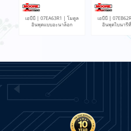
1503VC-BMC5-MC1
IntelliVAC Control Module
- PLC
อ่านเพิ่มเติม
ดูล
เอบีบี | 07EB62R1 | โมดูล
เอบีบี | IMMPI0
ก
อินพุตไบนารีที่รวดเร็ว
อร์เฟซโปรเซสเซ
ฟังก์ชั่
VIBRO METER TQ402 111-
402-000-013 S3960 A1-B1-
C042-D000-E010-F0-G000-
อ่านเพิ่มเติม
H10 Proximity
Measurement System
21000-28-05-15-027-01-02
Proximity Probe Housing
Assembly / Bently Nevada
อ่านเพิ่มเติม
เรียนรู้เพิ่มเติม
เรียนรู้เพิ่
ACS355-03E-05A6-4 ABB
Drive
อ่านเพิ่มเติม
VIBRO METER TQ403 111-
403-000-012 Proximity