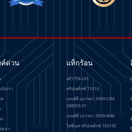
งค์ด่วน
แท็กร้อน
น
อบี1756-L61
ผ
ยวกับเรา
ทริปเพล็กซ์ T3310
เ
ลิต
เบนท์ลี่ เนวาดา 3500/22M
288055-01
ว
เบนท์ลี่ เนวาดา 3500/40M
อก
ฮ
ไอซีเอส ทริปเพล็กซ์ T8310C
ต่อเรา
จ