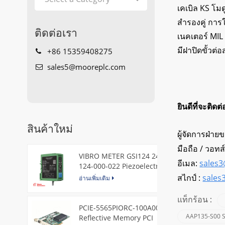
เคเบิล KS โม
สำรองคู่ การ
ติดต่อเรา
เนคเตอร์ MIL 
มีฝาปิดขั้วต่
+86 15359408275
sales5@mooreplc.com
ยินดีที่จะติดต
สินค้าใหม่
ผู้จัดการฝ่าย
มือถือ / วอทส
VIBRO METER GSI124 244-
อีเมล:
s
ales
124-000-022 Piezoelectric
Pressure Transducer
สไกป์ :
sales
อ่านเพิ่มเติม
แท็กร้อน :
PCIE-5565PIORC-100A00
AAP135-S00 S
Reflective Memory PCI