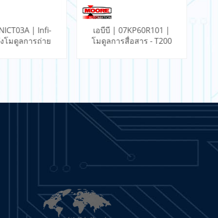
| 07KP60R101 |
เอบีบี | 07KP90 | 07 KP
เ
รสื่อสาร - T200
90 RCOM โมดูลการ
ว
สื่อสาร
นรู้เพิ่มเติม
เรียนรู้เพิ่มเติม