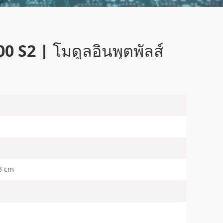
 S2 | โมดูลอินพุตพัลส์
3 cm