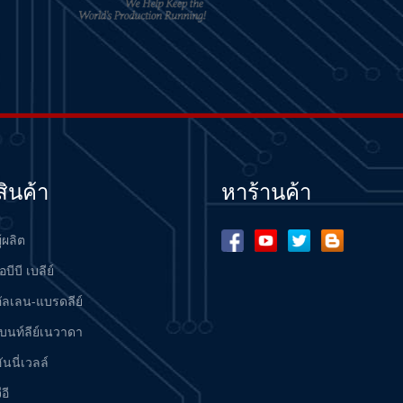
สินค้า
หาร้านค้า
ู้ผลิต
อบีบี เบลีย์
อัลเลน-แบรดลีย์
เบนท์ลีย์เนวาดา
ันนี่เวลล์
ีอี