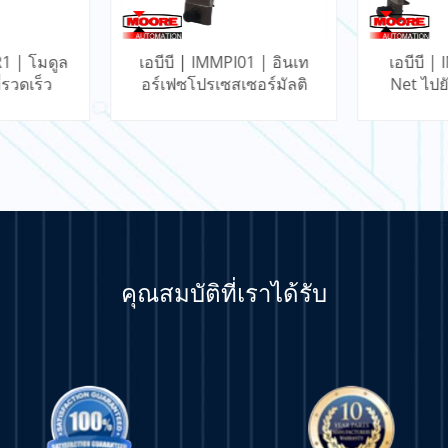
1 | อินเท
เอบีบี | INICT03A | Infi-
เอบีบี 
อร์มัลติ
Net ไปยังโมดูลการถ่าย
โมดูลกา
น
โอนคอมพิวเตอร์
คุณสมบัติที่เราได้รับ
มเติม
เรียนรู้เพิ่มเติม
เรีย