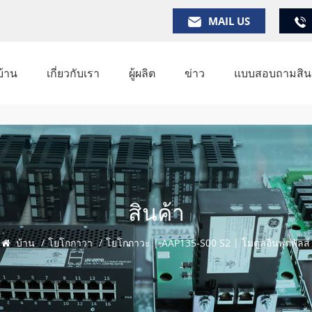
MAIL US
บ้าน
เกี่ยวกับเรา
ผู้ผลิต
ข่าว
แบบสอบถามสินค
สินค้า
บ้าน
/
โยโกกาวา
/
โยโกกาวะ | AAP135-S00 S2 | โมดูลอินพุตพัลส์