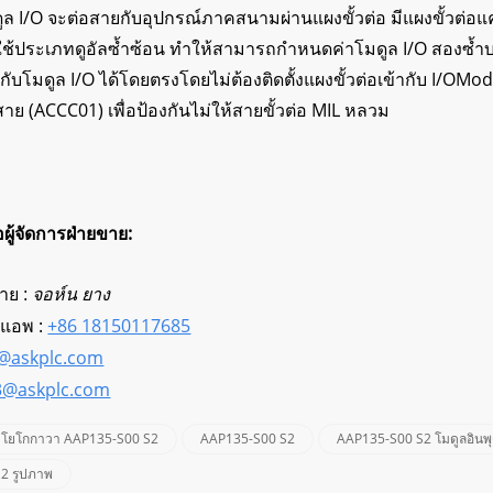
ดูล I/O จะต่อสายกับอุปกรณ์ภาคสนามผ่านแผงขั้วต่อ มีแผงขั้วต่อ
ใช้ประเภทดูอัลซ้ำซ้อน ทำให้สามารถกำหนดค่าโมดูล I/O สองซ้ำบ
กับโมดูล I/O ได้โดยตรงโดยไม่ต้องติดตั้งแผงขั้วต่อเข้ากับ I/OMo
อสาย (ACCC01) เพื่อป้องกันไม่ให้สายขั้วต่อ MIL หลวม
่อผู้จัดการฝ่ายขาย:
ขาย :
จอห์น ยาง
์แอพ :
+86 18150117685
3@askplc.com
3@askplc.com
โยโกกาวา AAP135-S00 S2
AAP135-S00 S2
AAP135-S00 S2 โมดูลอินพุ
2 รูปภาพ