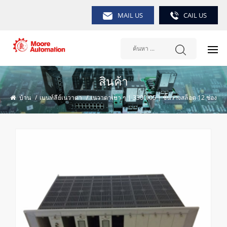
MAIL US
CAIL US
สินค้า
บ้าน
/
เบนท์ลีย์เนวาดา
/
เนวาดาเบา ๆ | 3300/05 | ชั้นวางสล็อต 12 ช่อง