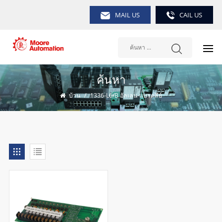
MAIL US
CAIL US
ค้นหา
บ้าน
/
1336-L6/B อัลเลน-แบรดลีย์