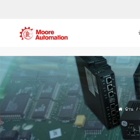
บ้าน
/