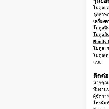
รุ่นย
โมดูลยอ
อุตสาห
เครื่อง
โมดูลอิ
โมดูลอิ
Bently 
โมดูล I
โมดูลเห
แบบ
ติดต่อ
หากคุณก
ทีมงานข
ผู้จัดกา
โทรศัพ