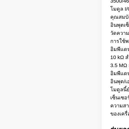
3500/46
โมดูล I/
คุณสมบั
อินพุตเซ
วัดความเ
การใช้พ
อิมพีแดน
10 kΩ ส
3.5 MΩ 
อิมพีแด
อินพุต/
โมดูลนี้
เซ็นเซอร
ความสา
ของเครื