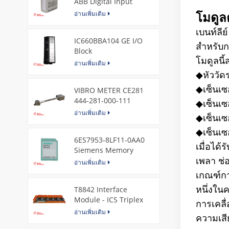
ABB Digital Input
Module
อ่านเพิ่มเติม
โมดูล
เบนท์ลี
IC660BBA104 GE I/O
สำหรับก
Block
โมดูลนี
อ่านเพิ่มเติม
◆
หัววัด
◆
เซ็นเซ
VIBRO METER CE281
444-281-000-111
◆
เซ็นเซ
Piezoelectric Pressure
อ่านเพิ่มเติม
◆
เซ็นเซ
Transducer
◆
เซ็นเ
6ES7953-8LF11-0AA0
เมื่อได
Siemens Memory
Card
เพลา ช่
อ่านเพิ่มเติม
เกณฑ์การ
T8842 Interface
หนึ่งใน
Module - ICS Triplex
การเคลื
อ่านเพิ่มเติม
ความเสี