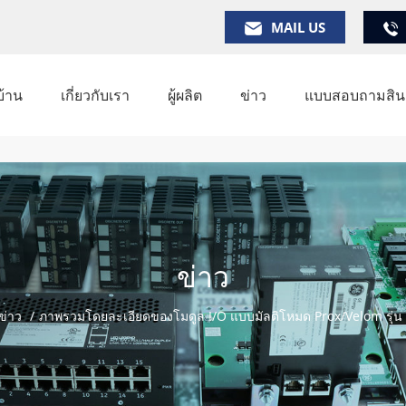
MAIL US
บ้าน
เกี่ยวกับเรา
ผู้ผลิต
ข่าว
แบบสอบถามสินค
ข่าว
ข่าว
/
ภาพรวมโดยละเอียดของโมดูล I/O แบบมัลติโหมด Prox/Velom รุ่น