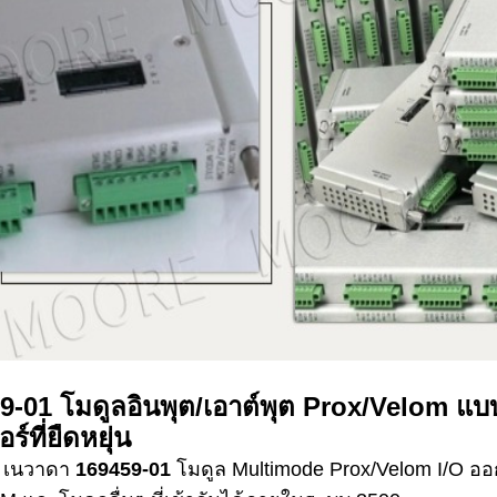
9-01
โมดูลอินพุต/เอาต์พุต Prox/Velom แ
ร์ที่ยืดหยุ่น
ย์ เนวาดา
169459-01
โมดูล Multimode Prox/Velom I/O ออกแ