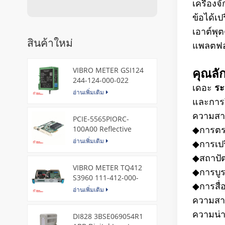
เครื่อง
ข้อได้เ
เอาต์พุ
สินค้าใหม่
แพลตฟอ
VIBRO METER GSI124
คุณล
244-124-000-022
เดอะ
ระ
Piezoelectric Pressure
อ่านเพิ่มเติม
Transducer
และการว
ความสาม
PCIE-5565PIORC-
100A00 Reflective
◆
การตร
Memory PCI Express
อ่านเพิ่มเติม
◆
การเป
Node Card /GE
◆
สถาปั
VIBRO METER TQ412
◆
การบู
S3960 111-412-000-
◆
การสื่
013 Reverse Mount
อ่านเพิ่มเติม
ความสาม
ความน่า
DI828 3BSE069054R1