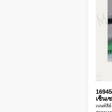
16945
เซ็นเซอ
เบนท์ลี