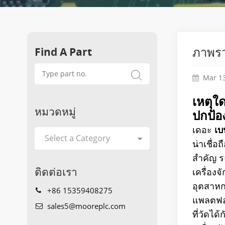
Find A Part
ภาพรว
Mar 13
เหตุใ
หมวดหมู่
ปกป้อง
เดอะ
เบ
น่าเชื่
สำคัญ ร
ติดต่อเรา
เครื่องจ
อุตสาหก
+86 15359408275
แพลตฟอร
sales5@mooreplc.com
ที่วัดได