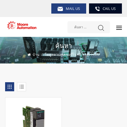
MAIL US
CAIL US
ค้นหา
บ้าน
/
โมดูลควบคุมเซอร์โว AB 1746-HSRV