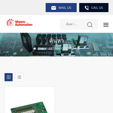
MAIL US
CAIL US
ค้นหา
บ้าน
/
AB 1336-QOUT-SP19A