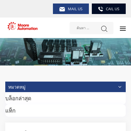
MAIL US
CAIL US
หมวดหมู่
บล็อกล่าสุด
แท็ก