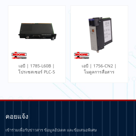
เอบี | 1785-L60B |
เอบี | 1756-CN2 |
โปรเซสเซอร์ PLC-5
โมดูลการสื่อสาร
ControlLogix
คอยแจ้ง
เข้าร่วมเพื่อรับข่าวสาร ข้อมูลอัปเดต และข้อเสนอพิเศษ