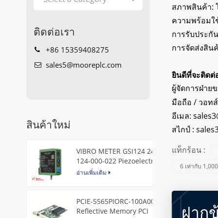
สภาพสินค้า: 
ความพร้อมใช
ติดต่อเรา
การรับประกัน
การจัดส่งสิน
+86 15359408275
sales5@mooreplc.com
ยินดีที่จะติดต
ผู้จัดการฝ่าย
มือถือ / วอทส
อีเมล:
sales3
สินค้าใหม่
สไกป์ :
sales
VIBRO METER GSI124 244-
แท็กร้อน :
124-000-022 Piezoelectric
6 เท่ากับ 1,00
Pressure Transducer
อ่านเพิ่มเติม
PCIE-5565PIORC-100A00
ฝากข
Reflective Memory PCI