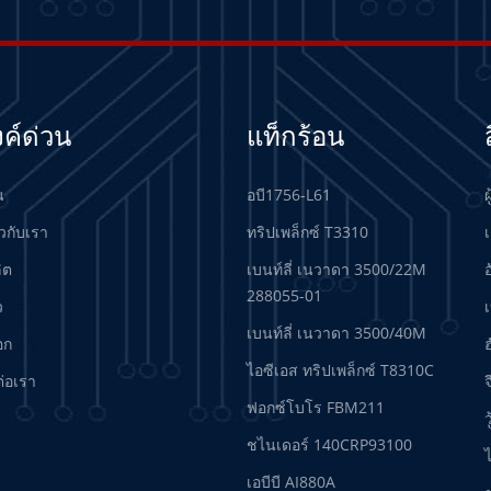
งค์ด่วน
แท็กร้อน
น
อบี1756-L61
ผ
ยวกับเรา
ทริปเพล็กซ์ T3310
เ
ลิต
เบนท์ลี่ เนวาดา 3500/22M
288055-01
ว
เบนท์ลี่ เนวาดา 3500/40M
อก
ฮ
ไอซีเอส ทริปเพล็กซ์ T8310C
ต่อเรา
จ
ฟอกซ์โบโร FBM211
ว
ชไนเดอร์ 140CRP93100
เอบีบี AI880A