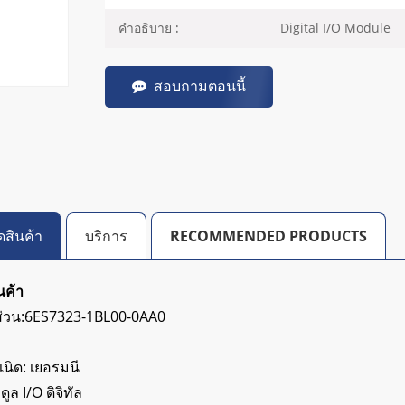
Digital I/O Module
คำอธิบาย :
สอบถามตอนนี้
ดสินค้า
บริการ
RECOMMENDED PRODUCTS
นค้า
ส่วน:6ES7323-1BL00-0AA0
นิด: เยอรมนี
ดูล I/O ดิจิทัล