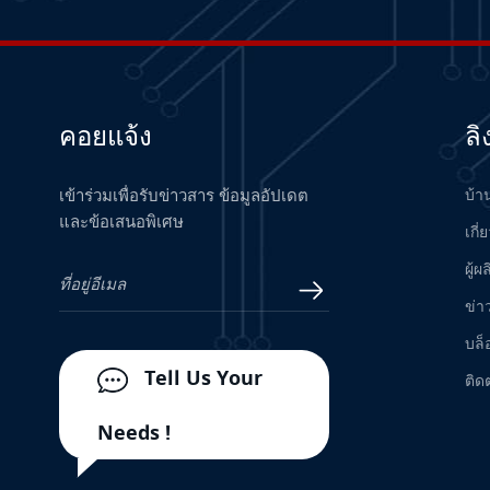
Measurement System
อ่านเพิ่มเติม
24701-28-05-00-038-04-02
Proximity Probe Housing
Assembly / Bently Nevada
อ่านเพิ่มเติม
คอยแจ้ง
ลิ
H7506 Hima Bus Terminal
เข้าร่วมเพื่อรับข่าวสาร ข้อมูลอัปเดต
บ้า
อ่านเพิ่มเติม
และข้อเสนอพิเศษ
เกี่
ผู้ผ
VIBRO METER TQ402 111-
ข่า
402-000-012 A1-B1-D000-
บล็
E010-F0-G000-H05
อ่านเพิ่มเติม
Proximity Measurement
Tell Us Your
ติด
System
330101-30-60-10-02-05
Needs !
Proximity Probe - Bently
Nevada
อ่านเพิ่มเติม