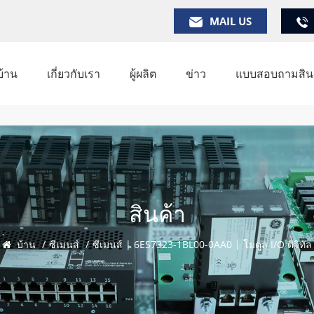
MAIL US
บ้าน
เกี่ยวกับเรา
ผู้ผลิต
ข่าว
แบบสอบถามสินค
สินค้า
บ้าน
/
ซีเมนส์
/
ซีเมนส์ | 6ES7323-1BL00-0AA0 | โมดูล I/O ดิจิทัล