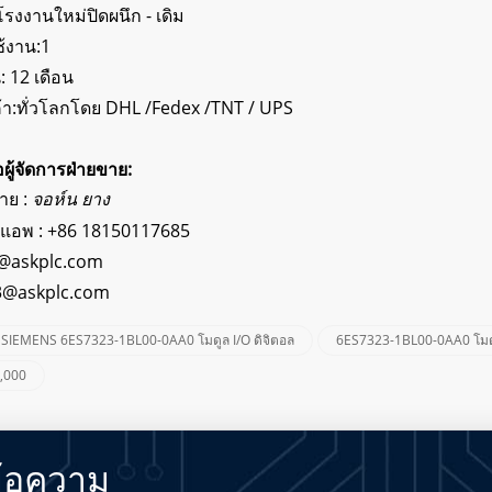
โรงงานใหม่ปิดผนึก - เดิม
้งาน:1
: 12 เดือน
ค้า:ทั่วโลกโดย DHL /Fedex /TNT / UPS
่อผู้จัดการฝ่ายขาย:
ขาย :
จอห์น ยาง
์แอพ :
+86 18150117685
@askplc.com
3@askplc.com
SIEMENS 6ES7323-1BL00-0AA0 โมดูล I/O ดิจิตอล
6ES7323-1BL00-0AA0 โมดู
0,000
้อความ