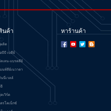
สินค้า
หาร้านค้า
ู้ผลิต
อบีบี เบลีย์
อัลเลน-แบรดลีย์
เบนท์ลีย์เนวาดา
ันนี่เวลล์
ีอี
ู้ดเวิร์ด
ไตรโคเน็กซ์