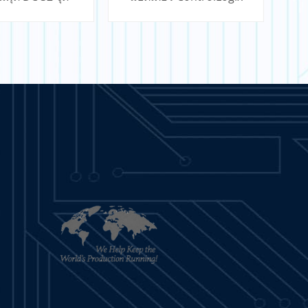
FlexLogix
ค
นรู้เพิ่มเติม
เรียนรู้เพิ่มเติม