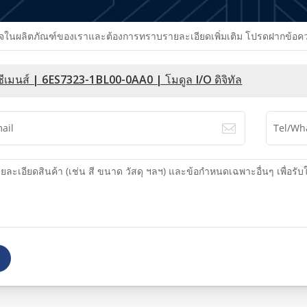
นผลิตภัณฑ์ของเราและต้องการทราบรายละเอียดเพิ่มเติม โปรดฝากข้อความไว
ซีเมนส์ | 6ES7323-1BL00-0AA0 | โมดูล I/O ดิจิทัล