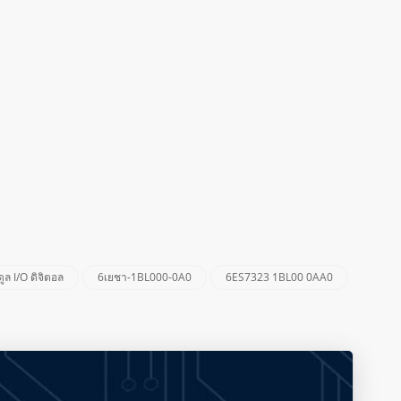
ล I/O ดิจิตอล
6เยชา-1BL000-0A0
6ES7323 1BL00 0AA0