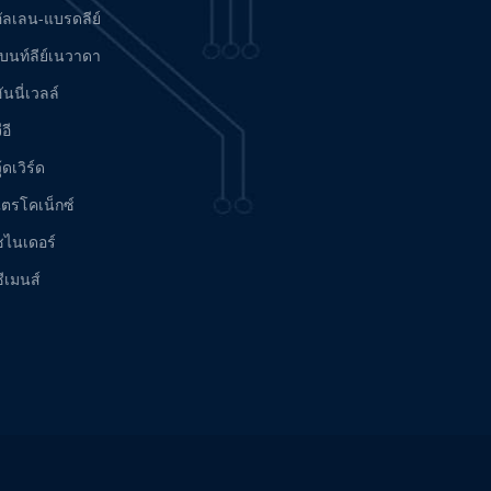
อัลเลน-แบรดลีย์
เบนท์ลีย์เนวาดา
ันนี่เวลล์
ีอี
ู้ดเวิร์ด
ไตรโคเน็กซ์
ชไนเดอร์
ีเมนส์