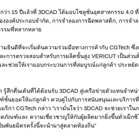
ากว่า 15 ปีแล้วที่ 3DCAD ได้มอบโซลูชั่นอุตสาหกรรม 4.0
งองค์ประกอบจำกัด, การจำลองการฉีดพลาสติก, การจำลอง
กรรมที่หลากหลาย
วามยินดีที่จะเริ่มต้นความร่วมมือทางการค้ากับ CGTech ซึ
ะการตรวจสอบสำหรับการผลิตขั้นสูง VERICUT เป็นส่วนพื้
ละช่วยให้เรามอบกระบวนการที่สมบูรณ์แก่ลูกค้า ประหยั
 รู้สึกตื่นเต้นที่ได้ต้อนรับ 3DCAD สู่เครือข่ายตัวแทน
ฑ์ชั้นยอดให้แก่ลูกค้า ควบคู่ไปกับการสนับสนุนและบริการที
มริกา CGTech กล่าว "เรามั่นใจว่า 3DCAD จะช่วยเราใ
ิตภัณฑ์และ ความเชี่ยวชาญให้กับผู้ผลิตมากยิ่งขึ้นทั่วเม็ก
นพันธมิตรครั้งนี้จะนำมาสู่ตลาดท้องถิ่น”