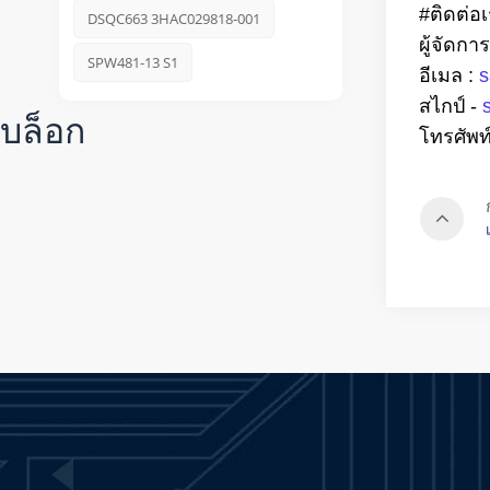
#ติดต่อ
DSQC663 3HAC029818-001
ผู้จัดกา
SPW481-13 S1
อีเมล
:
s
สไกป์
-
บล็อก
โทรศัพท