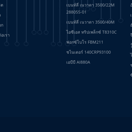
ลิต
เบนท์ลี่ เนวาดา 3500/22M
288055-01
ว
เบนท์ลี่ เนวาดา 3500/40M
อก
ฮ
ไอซีเอส ทริปเพล็กซ์ T8310C
ต่อเรา
จ
ฟอกซ์โบโร FBM211
ว
ชไนเดอร์ 140CRP93100
เอบีบี AI880A
ซ