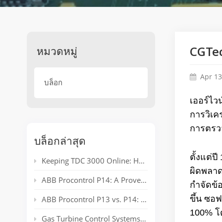
หมวดหมู่
CGTec
Apr 13
บล็อก
เออร์ไว
การวิเค
การตรวจ
บล็อกล่าสุด
ตั้งแต่
Keeping TDC 3000 Online: Honeywell EPLCG Gateway Compatibility, Specifications and Spare Parts
ผิดพลาด
ABB Procontrol P14: A Proven Power Plant Automation System Supporting Reliable Generation for Decades
กำจัดข้
ขึ้น ซอ
ABB Procontrol P13 vs. P14: Technical Comparison and Spare Parts Guide
100% โด
Gas Turbine Control Systems: Common Automation Platforms and Spare Parts Used in Power Generation