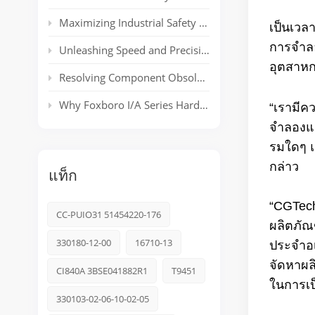
Maximizing Industrial Safety and Connectivity with the HIMA HIMatrix Series
เป็นเวล
การจำลอ
Unleashing Speed and Precision: The Power of ABB’s AC 800PEC Control System
อุตสาห
Resolving Component Obsolescence in ICS Triplex Trusted® T8000 Series Safety Systems
Why Foxboro I/A Series Hardware Still Dominates Long-Life Process Plants
“เรามีค
จำลองแล
รมใดๆ แ
กล่าว
แท็ก
“CGTech
CC-PUIO31 51454220-176
ผลิตภัณ
330180-12-00
16710-13
ประจำอเ
จัดหาผล
CI840A 3BSE041882R1
T9451
ในการเป็
330103-02-06-10-02-05