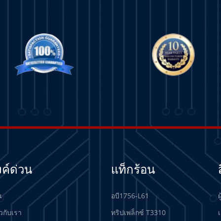
งค์ด่วน
แท็กร้อน
น
อบี1756-L61
ผ
ยวกับเรา
ทริปเพล็กซ์ T3310
เ