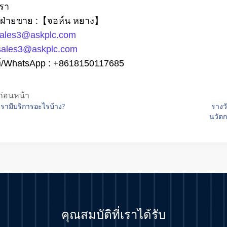
เรา
รฝ่ายขาย :
【
จอห์น หยาง
】
ales3@askplc.com
sales3@askplc.com
บ้าน
/
บล็อก
/
CGTech ประกาศความร่วมมือกับผู้ค้าปลีก 3
์/WhatsApp :
+
8618150117685
ก่อนหน้า
เรามีบริการอะไรบ้าง?
รางว
นวัตก
คุณสมบัติที่เราได้รับ