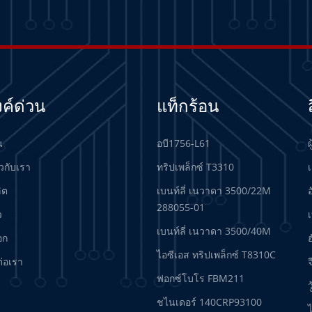
งค์ด่วน
แท็กร้อน
น
อบี1756-L61
ผ
ยวกับเรา
ทริปเพล็กซ์ T3310
เ
ลิต
เบนท์ลี่ เนวาดา 3500/22M
288055-01
ว
เบนท์ลี่ เนวาดา 3500/40M
อก
ฮ
ไอซีเอส ทริปเพล็กซ์ T8310C
ต่อเรา
จ
ฟอกซ์โบโร FBM211
ว
ชไนเดอร์ 140CRP93100