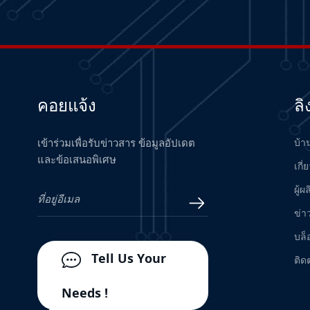
Measurement System
อ่านเพิ่มเติม
24701-28-05-00-038-04-02
Proximity Probe Housing
Assembly / Bently Nevada
อ่านเพิ่มเติม
คอยแจ้ง
ลิ
H7506 Hima Bus Terminal
อ่านเพิ่มเติม
เข้าร่วมเพื่อรับข่าวสาร ข้อมูลอัปเดต
บ้า
และข้อเสนอพิเศษ
เกี่
ผู้ผ
VIBRO METER TQ402 111-
402-000-012 A1-B1-D000-
ข่า
E010-F0-G000-H05
อ่านเพิ่มเติม
Proximity Measurement
บล็
System
Tell Us Your
ติด
330101-30-60-10-02-05
Proximity Probe - Bently
Needs !
Nevada
อ่านเพิ่มเติม