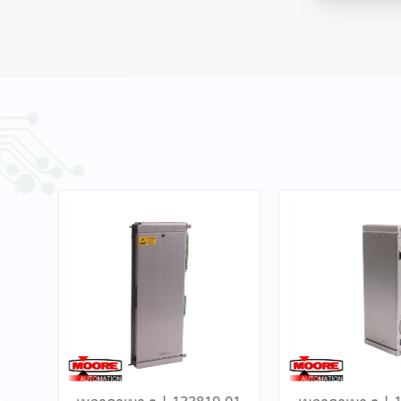
6ES7953-8LF11-0AA0
Siemens Memory Card
อ่านเพิ่มเติม
T8842 Interface Module -
ICS Triplex
อ่านเพิ่มเติม
VIBRO METER IQS450
S3960 204-450-000-002-
A1-B21-H5-I0 Signal
อ่านเพิ่มเติม
Conditioner
31000-00-00-15-050-02-02
Proximity Probe Housing
Assembly / Bently Nevada
อ่านเพิ่มเติม