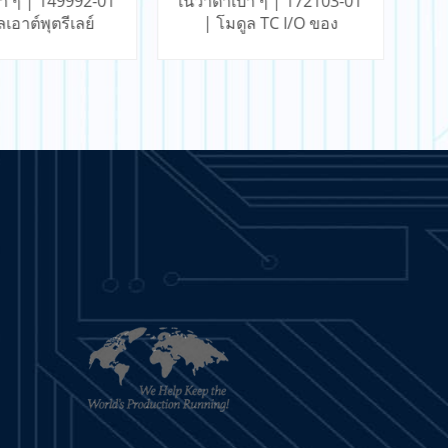
า ๆ | 172103-01
เนวาดาเบา ๆ | 3500/22M
เน
ูล TC I/O ของ
288055-01 | โมดูล TC I/O
| 
Isolated Tip
ของ RTD/Isolated Tip
นรู้เพิ่มเติม
เรียนรู้เพิ่มเติม