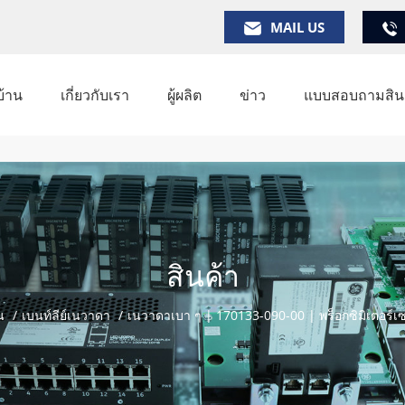
MAIL US
บ้าน
เกี่ยวกับเรา
ผู้ผลิต
ข่าว
แบบสอบถามสินค
สินค้า
น
/
เบนท์ลีย์เนวาดา
/
เนวาดาเบา ๆ | 170133-090-00 | พร็อกซิมิเตอร์เ