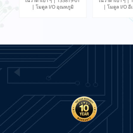
-01
เนวาดาเบา ๆ | 136188-02
เนวาดาเบา ๆ | 
1503VC-BMC5-MC1
IntelliVAC Control Module
ิ
| โมดูล I/O อีเธอร์เน็ต
| PROXIMITOR
- PLC
เกตเวย์การสื่อสาร
MONITOR พร้อ
อ่านเพิ่มเติม
สุดภาย
VIBRO METER TQ402 111-
402-000-013 S3960 A1-B1-
C042-D000-E010-F0-G000-
อ่านเพิ่มเติม
H10 Proximity
Measurement System
21000-28-05-15-027-01-02
Proximity Probe Housing
เรียนรู้เพิ่มเติม
เรียนรู้เพิ่
Assembly / Bently Nevada
อ่านเพิ่มเติม
ACS355-03E-05A6-4 ABB
Drive
อ่านเพิ่มเติม
VIBRO METER TQ403 111-
403-000-012 Proximity