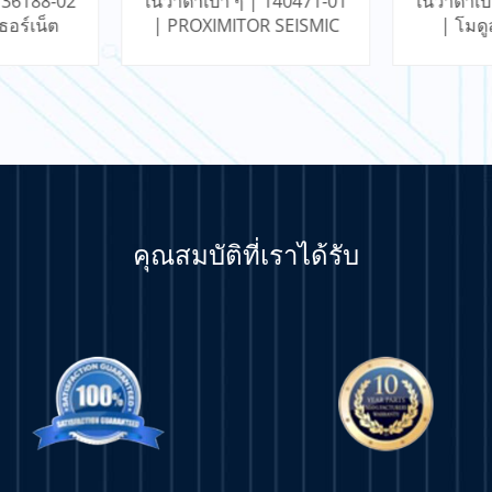
140471-01
เนวาดาเบา ๆ | 149992-01
เนวาดาเบ
 SEISMIC
| โมดูลเอาต์พุตรีเลย์
| โมด
มการสิ้น
RTD/
ใน
คุณสมบัติที่เราได้รับ
มเติม
เรียนรู้เพิ่มเติม
เรีย