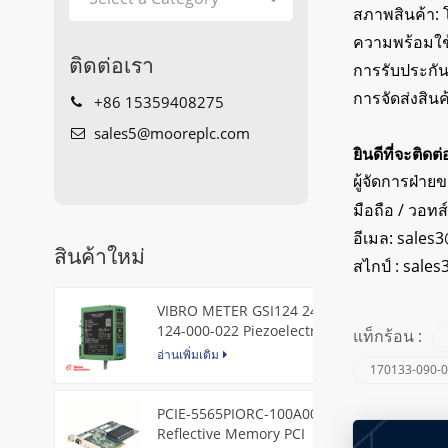
สภาพสินค้า: 
ความพร้อมใช
ติดต่อเรา
การรับประกัน
การจัดส่งสิน
+86 15359408275
sales5@mooreplc.com
ยินดีที่จะติดต
ผู้จัดการฝ่าย
มือถือ / วอทส
อีเมล:
sales3
สินค้าใหม่
สไกป์ :
sales
VIBRO METER GSI124 244-
124-000-022 Piezoelectric
แท็กร้อน :
Pressure Transducer
อ่านเพิ่มเติม
170133-090-0
PCIE-5565PIORC-100A00
Reflective Memory PCI