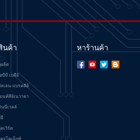
สินค้า
หาร้านค้า
ู้ผลิต
อบีบี เบลีย์
อัลเลน-แบรดลีย์
เบนท์ลีย์เนวาดา
ันนี่เวลล์
ีอี
ู้ดเวิร์ด
ไตรโคเน็กซ์