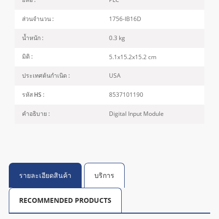
ยี่ห้อ :
1756-IB16D
ส่วนจำนวน :
0.3 kg
น้ำหนัก :
5.1x15.2x15.2 cm
มิติ :
USA
ประเทศต้นกำเนิด :
8537101190
รหัส HS :
Digital Input Module
คำอธิบาย :
รายละเอียดสินค้า
บริการ
RECOMMENDED PRODUCTS