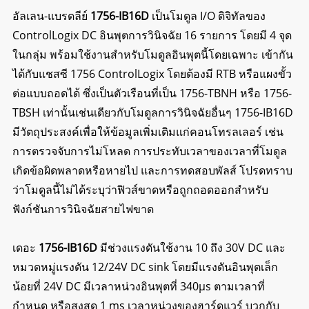
อัลเลน-แบรดลีย์
1756-IB16D
เป็นโมดูล I/O ดิจิทัลของ
ControlLogix DC อินพุตการวินิจฉัย 16 รายการ โดยมี 4 จุด
ในกลุ่ม พร้อมใช้งานสำหรับโมดูลอินพุตนี้โดยเฉพาะ เข้ากัน
ได้กับแชสซี 1756 ControlLogix โดยต้องมี RTB หรือแผงขั้ว
ต่อแบบถอดได้ ซึ่งเป็นตัวเรือนที่เป็น 1756-TBNH หรือ 1756-
TBSH เท่านั้น
เช่นเดียวกับโมดูลการวินิจฉัยอื่นๆ 1756-IB16D
มีวัตถุประสงค์เพื่อให้ข้อมูลเพิ่มเติมแก่คอนโทรลเลอร์ เช่น
การตรวจจับการไม่โหลด การประทับเวลาของเวลาที่โมดูล
เกิดข้อผิดพลาดหรือหายไป และการทดสอบพัลส์ โปรดทราบ
ว่าโมดูลนี้ไม่ได้ระบุว่าฟิวส์ขาดหรือถูกถอดออกสำหรับ
ฟังก์ชันการวินิจฉัยสายไฟขาด
เดอะ
1756-IB16D
มีช่วงแรงดันใช้งาน 10 ถึง 30V DC และ
หมวดหมู่แรงดัน 12/24V DC sink โดยมีแรงดันอินพุตเล็ก
น้อยที่ 24V DC มีเวลาหน่วงอินพุตที่ 340µs ตามเวลาที่
กำหนด หรือสูงสุด 1 ms เวลาหน่วงของฮาร์ดแวร์ บวกกับ