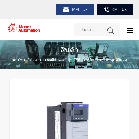
MAIL US
CAIL US
สินค้า
บ้าน
/
อัลเลน-แบรดลีย์
/
เอบี | 1756-IB16D | โมดูลอินพุตดิจิตอล