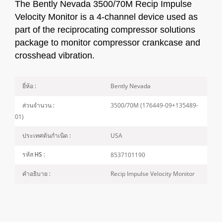
The Bently Nevada 3500/70M Recip Impulse
Velocity Monitor is a 4-channel device used as
part of the reciprocating compressor solutions
package to monitor compressor crankcase and
crosshead vibration.
Bently Nevada
ยี่ห้อ :
3500/70M (176449-09+135489-
ส่วนจำนวน :
01)
USA
ประเทศต้นกำเนิด :
8537101190
รหัส HS :
Recip Impulse Velocity Monitor
คำอธิบาย :