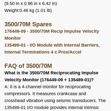
(9.50 in x 0.96 in x 6.42 in)
Weight:0.46 kg (1.01 lb)
3500/70M
Spares
176449-09
-
3500/70M Recip Impulse Velocity
Monitor
135489-01
-
I/O Module with Internal
Barriers,
Internal
Terminations
4 x Prox/Accel
FAQ
of 3500/70M
What is the 3500/70M Reciprocating Impulse
Velocity Monitor (176449-09 + 135489-01)?
A: It is a 4‑channel monitor for reciprocating
compressors. It measures crankcase and
crosshead vibration using seismic transducers. The
135489-01 I/O module provides internal intrinsic