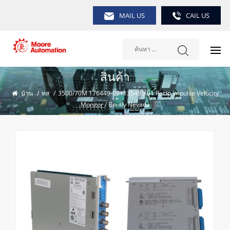
MAIL US
CAIL US
สินค้า
บ้าน
/
ทส
/
3500/70M 176449-09+135489-01 Recip Impulse Velocity
Monitor / Bently Nevada