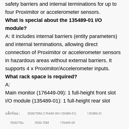
safety barriers and internal terminations for up to
four Proximitor or accelerometer sensors.
What is special about the 135489-01 I/O
module?
A: It includes internal barriers (entity parameters)
and internal terminations, allowing direct
connection of Proximitor or accelerometer sensors
in hazardous areas without external barriers. It
supports 4 x Proximitor/Accelerometer inputs.
What rack space is required?
A:
Main monitor (176449-09): 1 full‑height front slot
I/O module (135489-01): 1 full‑height rear slot
3500/70M (176449-09+135489-01)
135489-01
แท็กร้อน :
3500/70ม
3500-70M
176449-09